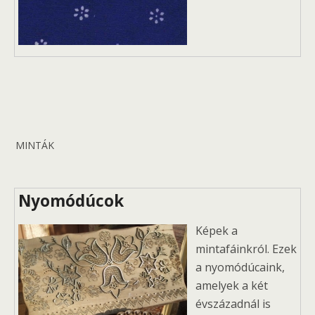
MINTÁK
Nyomódúcok
Képek a
mintafáinkról. Ezek
a nyomódúcaink,
amelyek a két
évszázadnál is