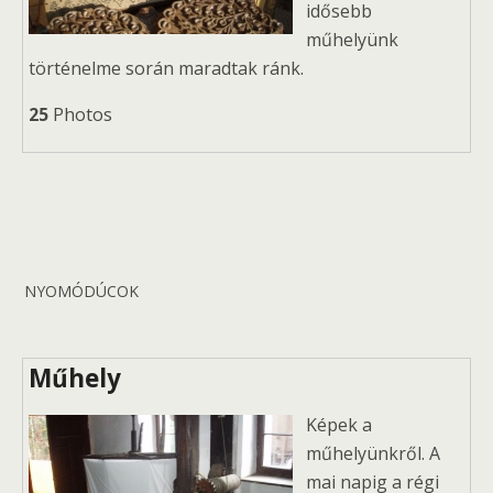
idősebb
műhelyünk
történelme során maradtak ránk.
25
Photos
NYOMÓDÚCOK
Műhely
Képek a
műhelyünkről. A
mai napig a régi