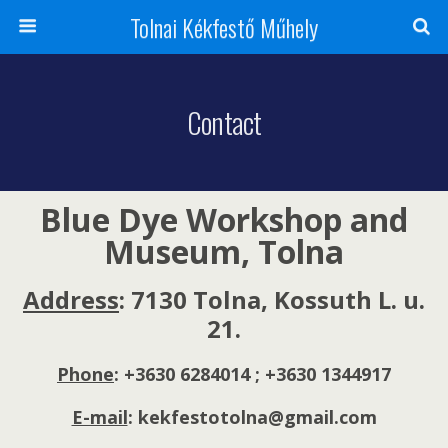
Tolnai Kékfestő Műhely
Contact
Blue Dye Workshop and
Museum, Tolna
Address
: 7130 Tolna, Kossuth L. u.
21.
Phone
: +3630 6284014 ; +3630 1344917
E-mail
: kekfestotolna@gmail.com